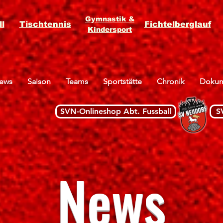
Gymnastik &
l
Tischtennis
Fichtelberglauf
Kindersport
ews
Saison
Teams
Sportstätte
Chronik
Dokum
SVN-Onlineshop Abt. Fussball
S
News