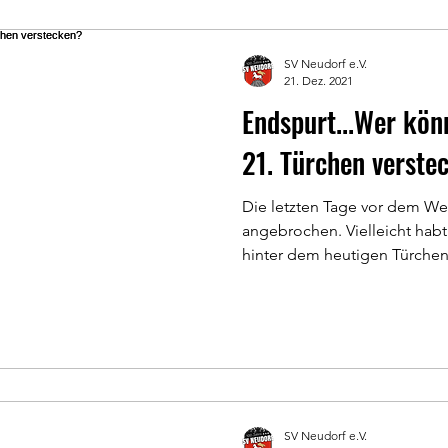
SV Neudorf e.V.
21. Dez. 2021
Endspurt...Wer kön
21. Türchen verste
Die letzten Tage vor dem We
angebrochen. Vielleicht habt 
hinter dem heutigen Türchen.
SV Neudorf e.V.