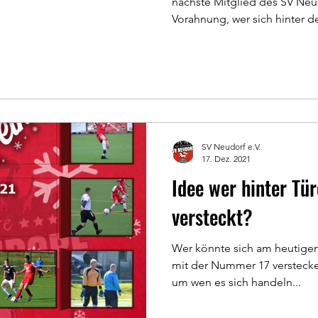
nächste Mitglied des SV Neud
Vorahnung, wer sich hinter de
SV Neudorf e.V.
17. Dez. 2021
Idee wer hinter Tür
versteckt?
Wer könnte sich am heutigen
mit der Nummer 17 verstecken
um wen es sich handeln...