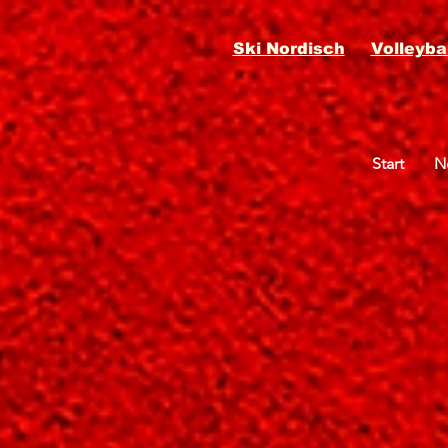
Ski Nordisch
Volleybal
Start
N