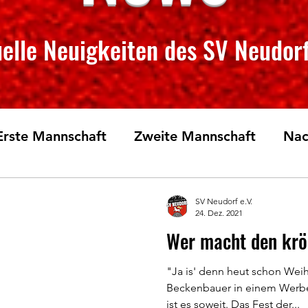
elle Neuigkeiten des SV Neudorf
Erste Mannschaft
Zweite Mannschaft
Nac
rglauf
Tischtennis
SV Neudorf e.V.
24. Dez. 2021
Wer macht den krö
"Ja is' denn heut schon Weih
Beckenbauer in einem Werbe
ist es soweit. Das Fest der...