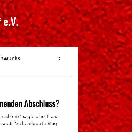
 e.V.
hwuchs
nenden Abschluss?
nachten?" sagte einst Franz
spot. Am heutigen Freitag