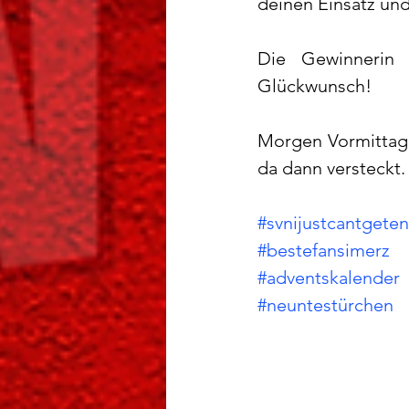
deinen Einsatz und
Die Gewinnerin d
Glückwunsch!
Morgen Vormittag 
da dann versteckt.
#svnijustcantgete
#bestefansimerz
#adventskalender
#neuntestürchen