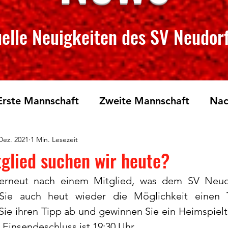
elle Neuigkeiten des SV Neudorf
Erste Mannschaft
Zweite Mannschaft
Nac
Dez. 2021
1 Min. Lesezeit
rglauf
Tischtennis
glied suchen wir heute?
erneut nach einem Mitglied, was dem SV Neudo
Sie auch heut wieder die Möglichkeit einen T
e ihren Tipp ab und gewinnen Sie ein Heimspieltic
Einsendeschluss ist 19:30 Uhr.