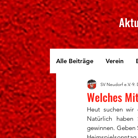
Aktu
Alle Beiträge
Verein
SV Neudorf e.V.
9. 
Skilanglauf
Fichtelbe
Welches Mit
Heut suchen wir 
Natürlich haben 
gewinnen. Geben Si
Heimspielsonntag. 