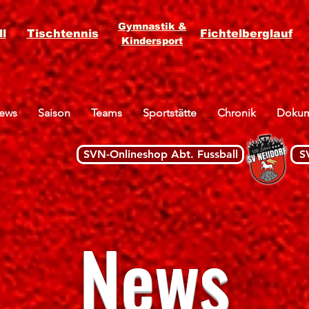
Gymnastik &
l
Tischtennis
Fichtelberglauf
Kindersport
ews
Saison
Teams
Sportstätte
Chronik
Dokum
SVN-Onlineshop Abt. Fussball
S
News