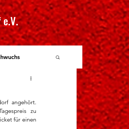
 e.V.
hwuchs
rf angehört. 
agespreis zu 
ket für einen 