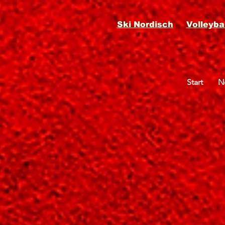
Ski Nordisch
Volleybal
Start
N