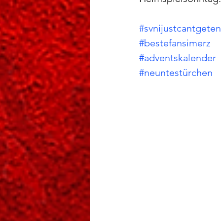
#svnijustcantgete
#bestefansimerz
#adventskalender
#neuntestürchen