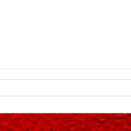
50 Jahre Abteilung Tischtennis im
Erzgeb
SV Neudorf e.V.!
und 1
Grenz