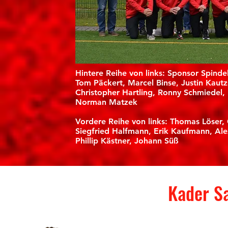
Hintere Reihe von links: Sponsor Spind
Tom Päckert, Marcel Binse, Justin Kautz
Christopher Hartling, Ronny Schmiedel, 
Norman Matzek
Vordere Reihe von links: Thomas Löser,
Siegfried Halfmann, Erik Kaufmann, Ale
Phillip Kästner, Johann Süß
Kader S