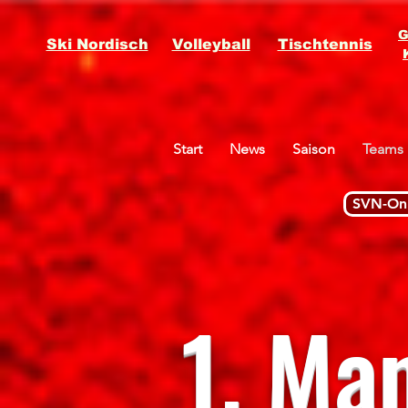
G
Ski Nordisch
Volleyball
Tischtennis
Start
News
Saison
Teams
SVN-Onl
1. Ma