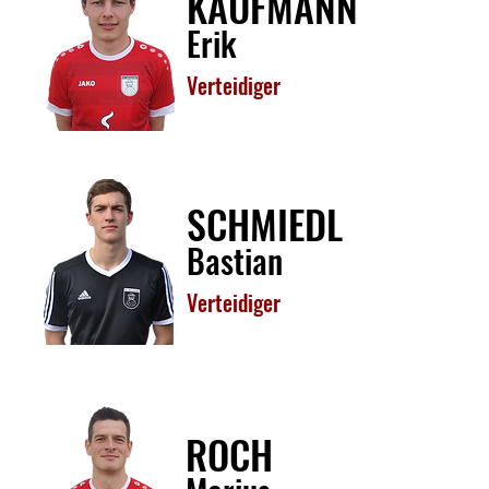
KAUFMANN
Erik
Verteidiger
SCHMIEDL
Bastian
Verteidiger
ROCH