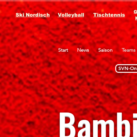
G
Ski Nordisch
Volleyball
Tischtennis
Start
News
Saison
Teams
SVN-Onl
Bambi