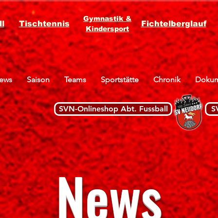
Gymnastik &
l
Tischtennis
Fichtelberglauf
Kindersport
ews
Saison
Teams
Sportstätte
Chronik
Dokum
SVN-Onlineshop Abt. Fussball
S
News