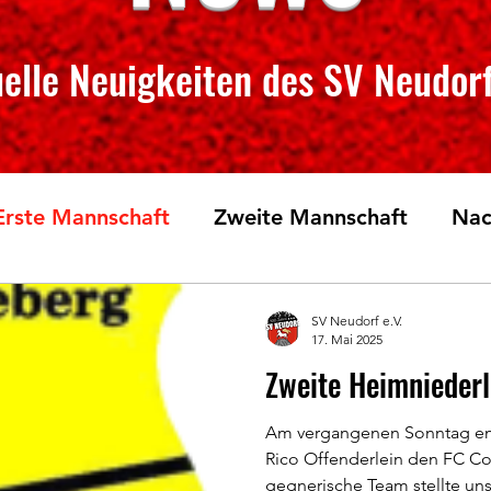
elle Neuigkeiten des SV Neudorf
Erste Mannschaft
Zweite Mannschaft
Nac
rglauf
Tischtennis
SV Neudorf e.V.
17. Mai 2025
Zweite Heimniederl
Am vergangenen Sonntag emp
Rico Offenderlein den FC C
gegnerische Team stellte uns