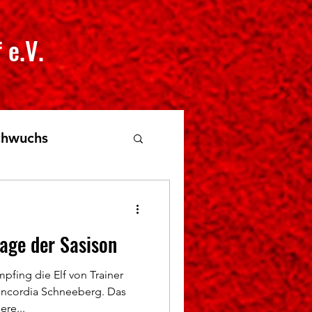
 e.V.
hwuchs
age der Sasison
fing die Elf von Trainer
oncordia Schneeberg. Das
ere...