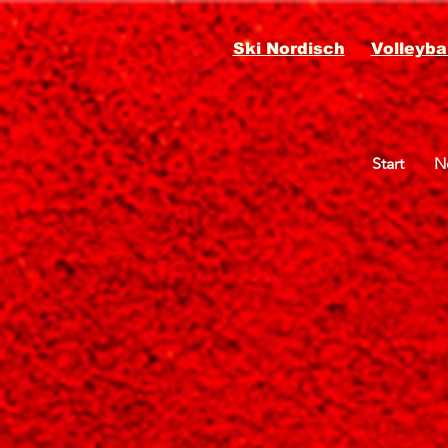
Ski Nordisch
Volleybal
Start
N