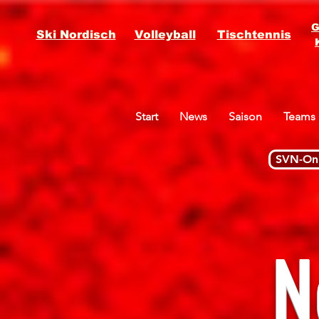
G
Ski Nordisch
Volleyball
Tischtennis
Start
News
Saison
Teams
SVN-Onl
N