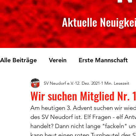
Aktuelle Neuigkei
Alle Beiträge
Verein
Erste Mannschaft
SV Neudorf e.V.
12. Dez. 2021
1 Min. Lesezeit
Skilanglauf
Fichtelberglauf
Tischtenn
Wir suchen Mitglied Nr. 
Am heutigen 3. Advent suchen wir wiede
des SV Neudorf ist. Elf Fragen - elf Ant
handelt? Dann nicht lange "fackeln" un
kann heut einen roten Turnbeutel des S