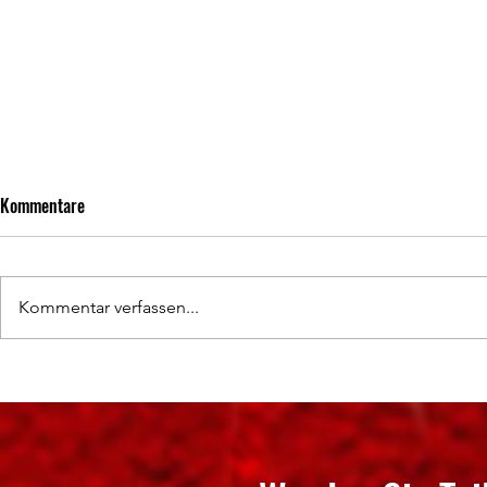
Kommentare
Kommentar verfassen...
Hochklassige Wettkämpfe und
50 Jahre Abte
spannende Titelentscheidungen
SV Neudorf e.V