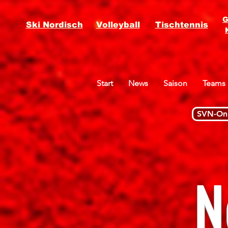
G
Ski Nordisch
Volleyball
Tischtennis
Start
News
Saison
Teams
SVN-Onl
N