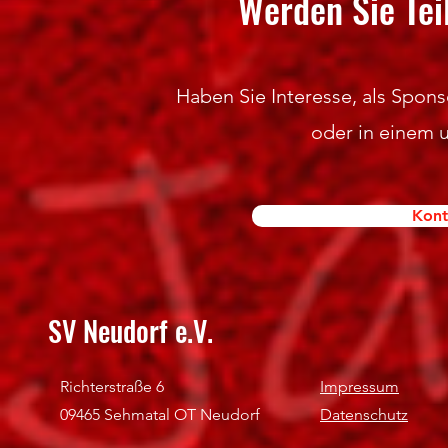
Werden Sie Tei
Haben Sie Interesse, als Sponso
oder in einem 
Kont
SV Neudorf e.V.
Richterstraße 6
Impressum
09465 Sehmatal OT Neudorf
Datenschutz