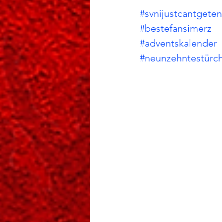
#svnijustcantgete
#bestefansimerz
#adventskalender
#neunzehntestürc