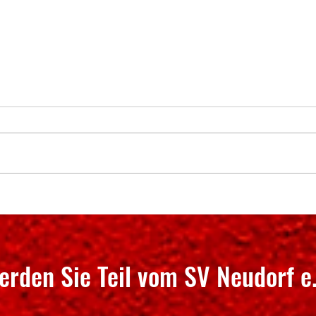
50 Jahre Abteilung Tischtennis im
Erzgeb
SV Neudorf e.V.!
und 1
Grenz
erden Sie Teil vom SV Neudorf e