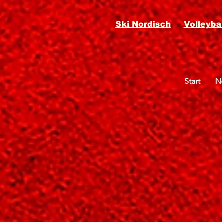
Ski Nordisch
Volleybal
Start
N