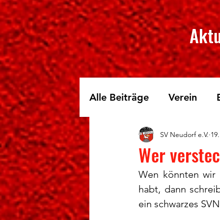
Aktu
Alle Beiträge
Verein
SV Neudorf e.V.
19.
Skilanglauf
Fichtelbe
Wer verstec
Wen könnten wir 
habt, dann schrei
ein schwarzes SVN 