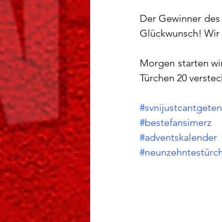
Der Gewinner des h
Glückwunsch! Wir
Morgen starten wir
Türchen 20 verstec
#svnijustcantgete
#bestefansimerz
#adventskalender
#neunzehntestürc