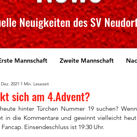
elle Neuigkeiten des SV Neudorf
Erste Mannschaft
Zweite Mannschaft
Nac
 Dez. 2021
1 Min. Lesezeit
rglauf
Tischtennis
kt sich am 4.Advent?
heute hinter Türchen Nummer 19 suchen? Wenn i
bt in die Kommentare und gewinnt vielleicht heu
Fancap. Einsendeschluss ist 19:30 Uhr.