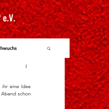
 e.V.
hwuchs
hr eine Idee 
t Abend schon 