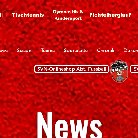
Gymnastik &
l
Tischtennis
Fichtelberglauf
Kindersport
ews
Saison
Teams
Sportstätte
Chronik
Dokum
SVN-Onlineshop Abt. Fussball
S
News