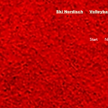
Ski Nordisch
Volleybal
Start
N