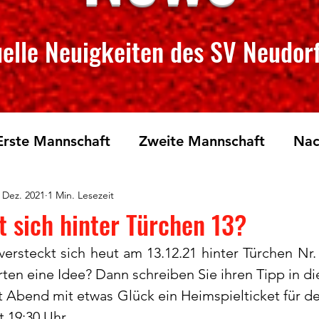
elle Neuigkeiten des SV Neudorf
Erste Mannschaft
Zweite Mannschaft
Nac
 Dez. 2021
1 Min. Lesezeit
rglauf
Tischtennis
t sich hinter Türchen 13?
ersteckt sich heut am 13.12.21 hinter Türchen Nr. 
ten eine Idee? Dann schreiben Sie ihren Tipp in d
 Abend mit etwas Glück ein Heimspielticket für de
 19:30 Uhr.