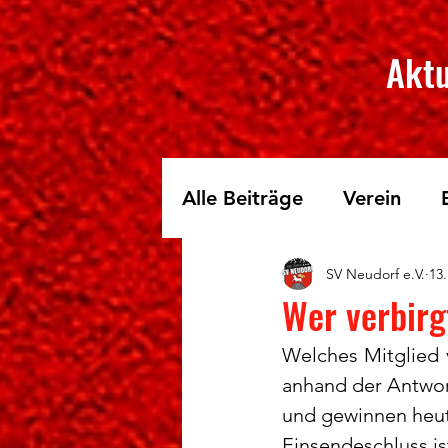
Aktu
Alle Beiträge
Verein
SV Neudorf e.V.
13.
Skilanglauf
Fichtelbe
Wer verbirg
Welches Mitglied v
anhand der Antwor
und gewinnen heut
Einsendeschluss ist