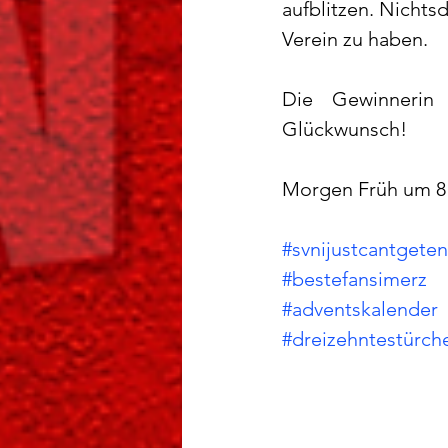
aufblitzen. Nichtsd
Verein zu haben.
Die Gewinnerin 
Glückwunsch!
Morgen Früh um 8 
#svnijustcantgete
#bestefansimerz
#adventskalender
#dreizehntestürch