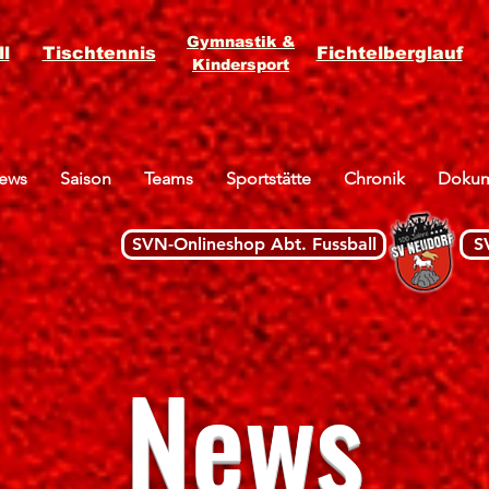
Gymnastik &
l
Tischtennis
Fichtelberglauf
Kindersport
ews
Saison
Teams
Sportstätte
Chronik
Dokum
SVN-Onlineshop Abt. Fussball
S
News