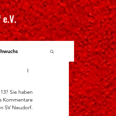
 e.V.
hwuchs
13? Sie haben 
ie Kommentare 
n SV Neudorf. 