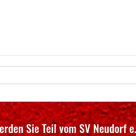
50 Jahre Abteilung Tischtennis im
Erzgeb
SV Neudorf e.V.!
und 1
Grenz
erden Sie Teil vom SV Neudorf e