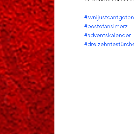
#svnijustcantgete
#bestefansimerz
#adventskalender
#dreizehntestürch