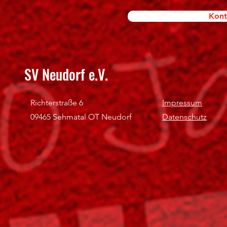
Kont
SV Neudorf e.V.
Richterstraße 6
Impressum
09465 Sehmatal OT Neudorf
Datenschutz