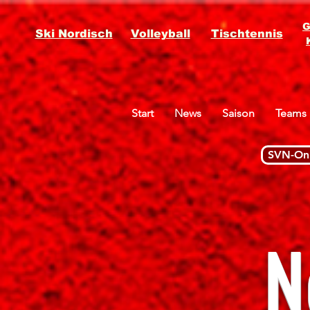
G
Ski Nordisch
Volleyball
Tischtennis
Start
News
Saison
Teams
SVN-Onl
N