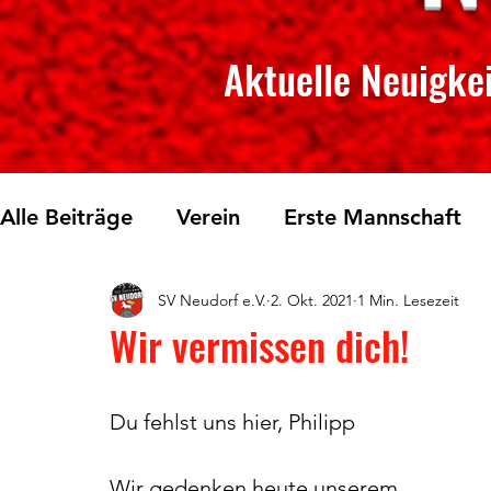
Aktuelle Neuigkei
Alle Beiträge
Verein
Erste Mannschaft
SV Neudorf e.V.
2. Okt. 2021
1 Min. Lesezeit
Skilanglauf
Fichtelberglauf
Tischtenn
Wir vermissen dich!
Du fehlst uns hier, Philipp 
Wir gedenken heute unserem 