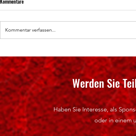
Kommentare
Kommentar verfassen...
Hochklassige Wettkämpfe und
50 Jahre Abte
spannende Titelentscheidungen
SV Neudorf e.V
Werden Sie Tei
Haben Sie Interesse, als Sponso
oder in einem 