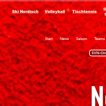
G
Ski Nordisch
Volleyball
Tischtennis
Start
News
Saison
Teams
SVN-Onl
N