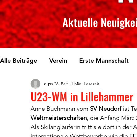
Aktuelle Neuigkei
Alle Beiträge
Verein
Erste Mannschaft
nɥɔs
26. Feb.
1 Min. Lesezeit
Skilanglauf
Fichtelberglauf
Tischtenn
U23-WM in Lillehammer
Anne Buchmann vom 
SV Neudorf
 ist 
Weltmeisterschaften
, die Anfang März 
Als Skilangläuferin tritt sie dort in der 
internationale Wettbewerbe wie di
e FE