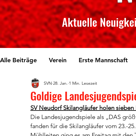
Aktuelle Neuigkei
Alle Beiträge
Verein
Erste Mannschaft
SVN
28. Jan.
1 Min. Lesezeit
Skilanglauf
Fichtelberglauf
Tischtenn
Goldige Landesjugendspi
SV Neudorf Skilangläufer holen sieben
Die Landesjugendspiele als „DAS größ
fanden für die Skilangläufer vom 23.-25.
Mühlleiten ging es am Freitag mit den T