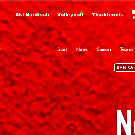
G
Ski Nordisch
Volleyball
Tischtennis
Start
News
Saison
Teams
SVN-Onl
N