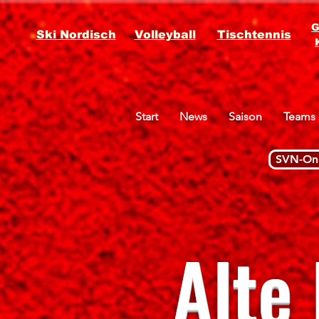
G
Ski Nordisch
Volleyball
Tischtennis
Start
News
Saison
Teams
SVN-Onl
Alte