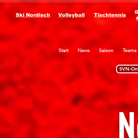
G
Ski Nordisch
Volleyball
Tischtennis
Start
News
Saison
Teams
SVN-Onl
N