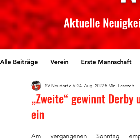
Aktuelle Neuigkei
Alle Beiträge
Verein
Erste Mannschaft
SV Neudorf e.V.
24. Aug. 2022
5 Min. Lesezeit
Skilanglauf
Fichtelberglauf
Tischtenn
„Zweite“ gewinnt Derby 
ein
Am vergangenen Sonntag empf