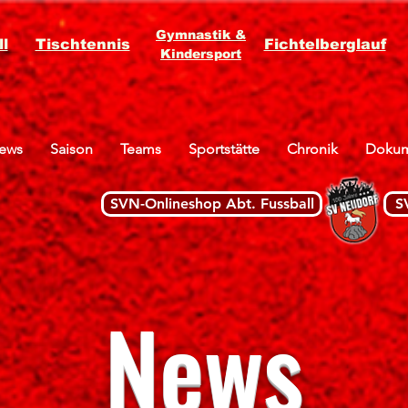
Gymnastik &
l
Tischtennis
Fichtelberglauf
Kindersport
ews
Saison
Teams
Sportstätte
Chronik
Dokum
SVN-Onlineshop Abt. Fussball
S
News