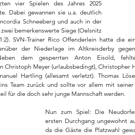
zten vier Spielen des Jahres 2025 
e. Dabei gewannen sie u.a. deutlich 
cordia Schneeberg und auch in der 
zwei bemerkenswerte Siege (Oelsnitz 
:2). SVN-Trainer Rico Offenderlein hatte die ei
nüber der Niederlage im Altkreisderby gegen
eben dem gesperrten Anton Eisold, fehlt
 Christoph Meyer (urlaubsbedingt), Christopher Ha
nuel Hartling (allesamt verletzt). Thomas Löse
 ins Team zurück und sollte vor allem mit seiner 
eil für die doch sehr junge Mannschaft werden.
Nun zum Spiel: Die Neudorfer
ersten Durchgang ungewohnt auf
da die Gäste die Platzwahl gew