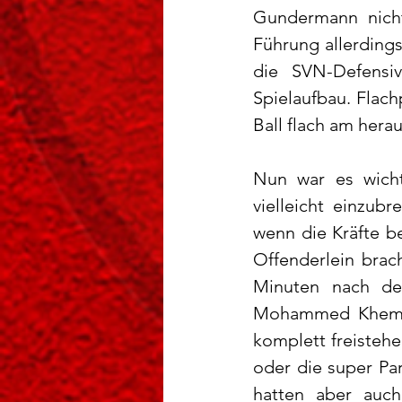
Gundermann nicht
Führung allerdings
die SVN-Defensi
Spielaufbau. Flac
Ball flach am herau
Nun war es wicht
vielleicht einzub
wenn die Kräfte b
Offenderlein brach
Minuten nach des
Mohammed Khemiri
komplett freistehe
oder die super Pa
hatten aber auch