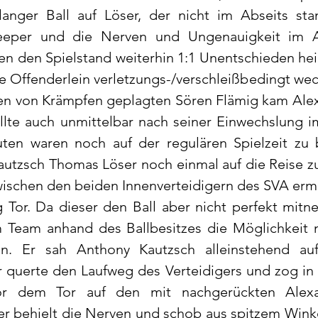
langer Ball auf Löser, der nicht im Abseits stan
eeper und die Nerven und Ungenauigkeit im A
n den Spielstand weiterhin 1:1 Unentschieden heiße
 Offenderlein verletzungs-/verschleißbedingt wech
ten von Krämpfen geplagten Sören Flämig kam Ale
ollte auch unmittelbar nach seiner Einwechslung i
ten waren noch auf der regulären Spielzeit zu 
autzsch Thomas Löser noch einmal auf die Reise zu 
wischen den beiden Innenverteidigern des SVA ermö
Tor. Da dieser den Ball aber nicht perfekt mitn
m Team anhand des Ballbesitzes die Möglichkeit
n. Er sah Anthony Kautzsch alleinstehend auf
 querte den Laufweg des Verteidigers und zog in 
r dem Tor auf den mit nachgerückten Alexa
r behielt die Nerven und schob aus spitzem Winkel 