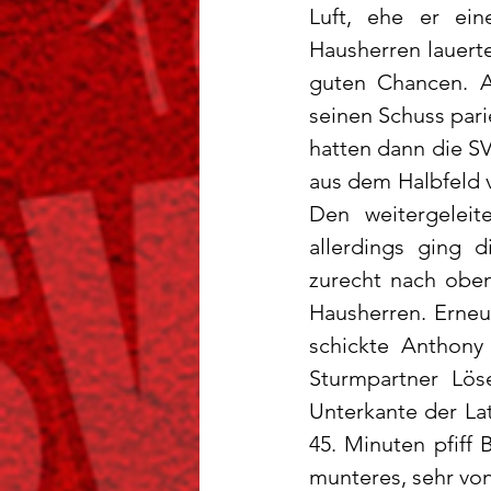
Luft, ehe er ein
Hausherren lauert
guten Chancen. An
seinen Schuss pari
hatten dann die S
aus dem Halbfeld v
Den weitergeleit
allerdings ging d
zurecht nach oben
Hausherren. Erneut
schickte Anthony 
Sturmpartner Lös
Unterkante der Lat
45. Minuten pfiff 
munteres, sehr von