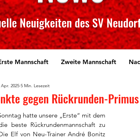
elle Neuigkeiten des SV Neudorf
Erste Mannschaft
Zweite Mannschaft
Nac
 Apr. 2025
5 Min. Lesezeit
rglauf
Tischtennis
unkte gegen Rückrunden-Primus
nntag hatte unsere „Erste“ mit dem 
ie beste Rückrundenmannschaft zu 
Die Elf von Neu-Trainer André Bonitz 