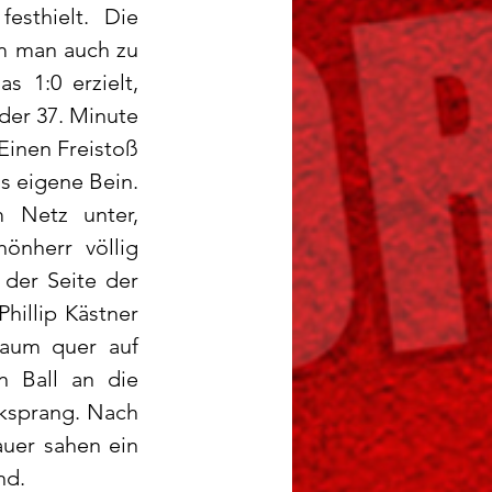
sthielt. Die 
m man auch zu 
 1:0 erzielt, 
er 37. Minute 
inen Freistoß 
 eigene Bein. 
 Netz unter, 
önherr völlig 
er Seite der 
illip Kästner 
aum quer auf 
 Ball an die 
ksprang. Nach 
uer sahen ein 
nd.