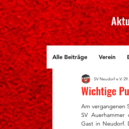
Aktu
Alle Beiträge
Verein
SV Neudorf e.V.
29.
Skilanglauf
Fichtelbe
Wichtige P
Am vergangenen So
SV Auerhammer d
Gast in Neudorf. 