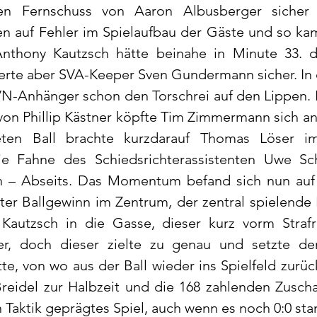
en Fernschuss von Aaron Albusberger sicher fe
en auf Fehler im Spielaufbau der Gäste und so ka
thony Kautzsch hätte beinahe in Minute 33. das
erte aber SVA-Keeper Sven Gundermann sicher. In d
VN-Anhänger schon den Torschrei auf den Lippen. E
on Phillip Kästner köpfte Tim Zimmermann sich ans
eten Ball brachte kurzdarauf Thomas Löser im
ie Fahne des Schiedsrichterassistenten Uwe Sch
 – Abseits. Das Momentum befand sich nun auf d
er Ballgewinn im Zentrum, der zentral spielende Ph
Kautzsch in die Gasse, dieser kurz vorm Strafr
er, doch dieser zielte zu genau und setzte den
te, von wo aus der Ball wieder ins Spielfeld zurüc
Breidel zur Halbzeit und die 168 zahlenden Zuscha
 Taktik geprägtes Spiel, auch wenn es noch 0:0 sta