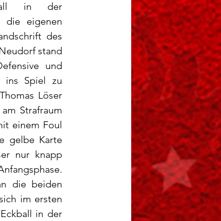
ll in der 
 die eigenen 
ndschrift des 
 Neudorf stand 
Defensive und 
 ins Spiel zu 
Thomas Löser 
 am Strafraum 
it einem Foul 
e gelbe Karte 
ser nur knapp 
fangsphase. 
n die beiden 
ich im ersten 
ckball in der 