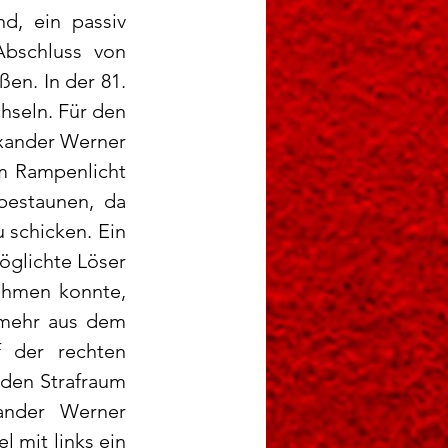
d, ein passiv 
bschluss von 
n. In der 81. 
seln. Für den 
xander Werner 
m Rampenlicht 
bestaunen, da 
schicken. Ein 
glichte Löser 
ehmen konnte, 
 mehr aus dem 
 der rechten 
den Strafraum 
nder Werner 
mit links ein 