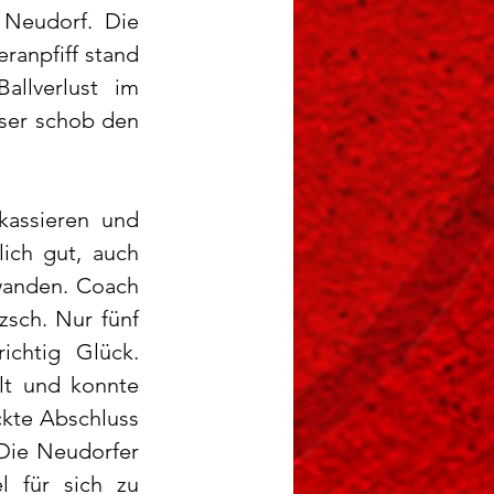
Neudorf. Die 
anpfiff stand 
llverlust im 
ser schob den 
assieren und 
ich gut, auch 
wanden. Coach 
sch. Nur fünf 
chtig Glück. 
t und konnte 
kte Abschluss 
Die Neudorfer 
 für sich zu 