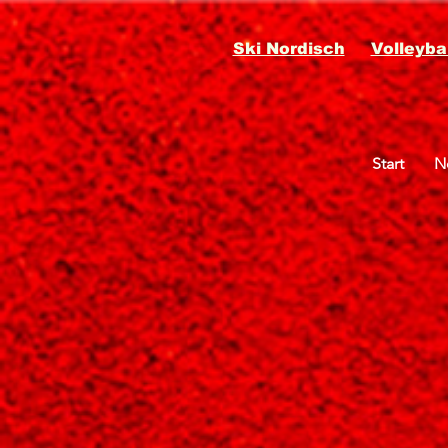
Ski Nordisch
Volleybal
Start
N