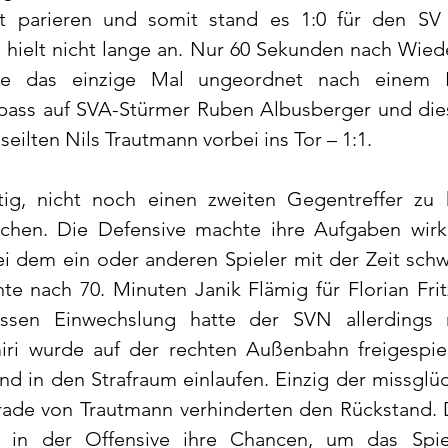
 parieren und somit stand es 1:0 für den SV 
 hielt nicht lange an. Nur 60 Sekunden nach Wieder
ve das einzige Mal ungeordnet nach einem Ba
hpass auf SVA-Stürmer Ruben Albusberger und die
seilten Nils Trautmann vorbei ins Tor – 1:1.
ig, nicht noch einen zweiten Gegentreffer zu k
rechen. Die Defensive machte ihre Aufgaben wirkl
ei dem ein oder anderen Spieler mit der Zeit sch
te nach 70. Minuten Janik Flämig für Florian Fritz
sen Einwechslung hatte der SVN allerdings ri
 wurde auf der rechten Außenbahn freigespiel
nd in den Strafraum einlaufen. Einzig der missglüc
rade von Trautmann verhinderten den Rückstand. 
 in der Offensive ihre Chancen, um das Spiel