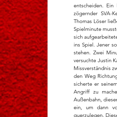
entscheiden. Ein 
zögernder SVA-K
Thomas Löser ließe
Spielminute musste
sich aufgearbeite
ins Spiel. Jener s
stehen. Zwei Minu
versuchte Justin K
Missverständnis z
den Weg Richtung 
sicherte er seine
Angriff zu mache
Außenbahn, dieser
ein, um dann vo
querzulegen. Diese