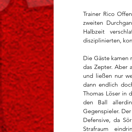
Trainer Rico Offe
zweiten Durchgang
Halbzeit versch
disziplinierten, ko
Die Gäste kamen m
das Zepter. Aber 
und ließen nur w
dann endlich doch
Thomas Löser in d
den Ball allerd
Gegenspieler. Der 
Defensive, da Sör
Strafraum eindr