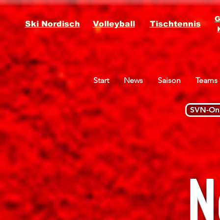
G
Ski Nordisch
Volleyball
Tischtennis
Start
News
Saison
Teams
SVN-Onl
N