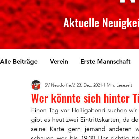
Aktuelle Neuigkei
Alle Beiträge
Verein
Erste Mannschaft
SV Neudorf e.V.
23. Dez. 2021
1 Min. Lesezeit
Skilanglauf
Fichtelberglauf
Tischtenn
Wer könnte sich hinter 
Einen Tag vor Heiligabend suchen wir
gibt es heut zwei Eintrittskarten, da 
seine Karte gern jemand anderen w
schauen wer bis 19:30 Uhr richtig t