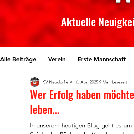
Aktuelle Neuigkei
Alle Beiträge
Verein
Erste Mannschaft
SV Neudorf e.V.
16. Apr. 2025
9 Min. Lesezeit
Skilanglauf
Fichtelberglauf
Tischtenn
Wer Erfolg haben möchte
leben...
In unserem heutigen Blog geht es um d