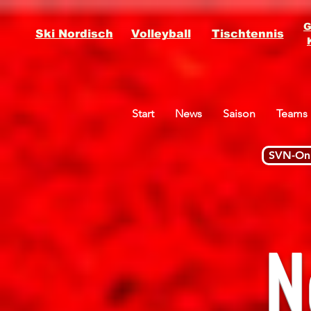
G
Ski Nordisch
Volleyball
Tischtennis
Start
News
Saison
Teams
SVN-Onl
N