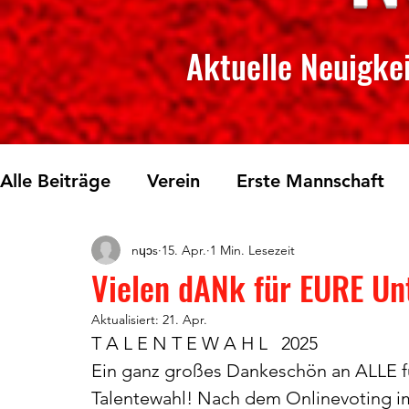
Aktuelle Neuigkei
Alle Beiträge
Verein
Erste Mannschaft
nɥɔs
15. Apr.
1 Min. Lesezeit
Skilanglauf
Fichtelberglauf
Tischtenn
Vielen dANk für EURE Un
Aktualisiert:
21. Apr.
T A L E N T E W A H L   2025
Ein ganz großes Dankeschön an ALLE fü
Talentewahl! Nach dem Onlinevoting im