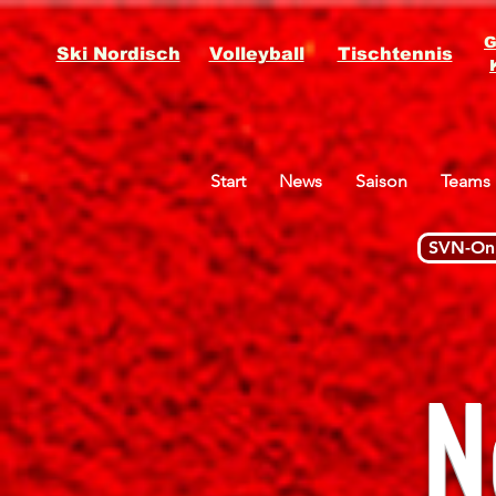
G
Ski Nordisch
Volleyball
Tischtennis
Start
News
Saison
Teams
SVN-Onl
N