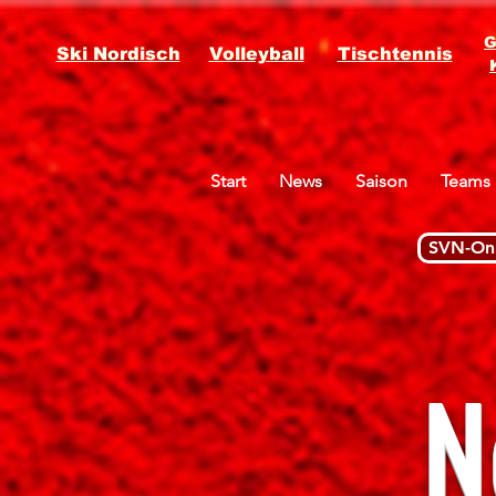
G
Ski Nordisch
Volleyball
Tischtennis
Start
News
Saison
Teams
SVN-Onl
N