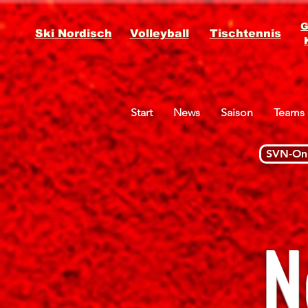
G
Ski Nordisch
Volleyball
Tischtennis
Start
News
Saison
Teams
SVN-Onl
N