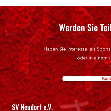
Hochklassige Wettkämpfe und
50 Jahre Abte
spannende Titelentscheidungen
SV Neudorf e.V
Werden Sie Tei
Haben Sie Interesse, als Sponso
oder in einem 
Kont
SV Neudorf e.V.