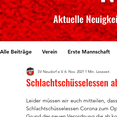
Aktuelle Neuigkei
Alle Beiträge
Verein
Erste Mannschaft
SV Neudorf e.V.
6. Nov. 2021
1 Min. Lesezeit
Skilanglauf
Fichtelberglauf
Tischtenn
Schlachtschüsselessen a
Leider müssen wir euch mitteilen, dass
Schlachtschüsselessen Corona zum Opfer
Grund der neuen Verordnung die ab 