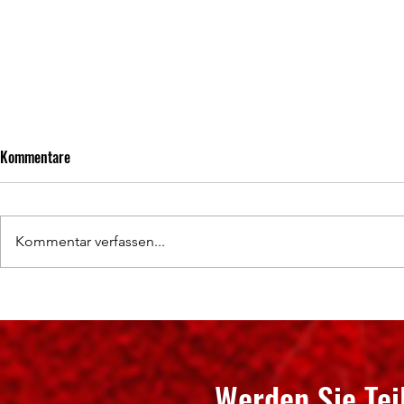
Kommentare
Kommentar verfassen...
Hochklassige Wettkämpfe und
50 Jahre Abte
spannende Titelentscheidungen
SV Neudorf e.V
Werden Sie Tei