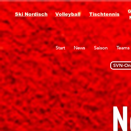
G
Ski Nordisch
Volleyball
Tischtennis
Start
News
Saison
Teams
SVN-Onl
N