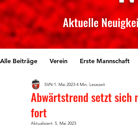
Aktuelle Neuigkei
Alle Beiträge
Verein
Erste Mannschaft
SVN
1. Mai 2023
4 Min. Lesezeit
Skilanglauf
Fichtelberglauf
Tischtenn
Abwärtstrend setzt sich m
fort
Aktualisiert:
5. Mai 2023