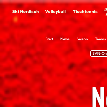
G
Ski Nordisch
Volleyball
Tischtennis
Start
News
Saison
Teams
SVN-Onl
N