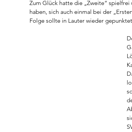
Zum Glück hatte die „Zweite“ spielfrei 
haben, sich auch einmal bei der „Ersten
Folge sollte in Lauter wieder gepunkte
De
Ga
L
K
D
l
so
d
Ab
s
S