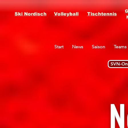
G
Ski Nordisch
Volleyball
Tischtennis
Start
News
Saison
Teams
SVN-Onl
N