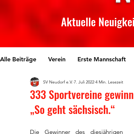
Aktuelle Neuigkei
Alle Beiträge
Verein
Erste Mannschaft
SV Neudorf e.V.
7. Juli 2022
4 Min. Lesezeit
Skilanglauf
Fichtelberglauf
Tischtenn
333 Sportvereine gewinn
„So geht sächsisch.“
Die Gewinner des diesjährigen 