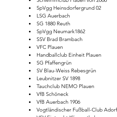
Schwimmclub Plauen von 2006
SpVgg Heinsdorfergrund 02
LSG Auerbach
SG 1880 Reuth
SpVgg Neumark1862
SSV Brad Brambach
VFC Plauen
Handballclub Einheit Plauen
SG Pfaffengrün
SV Blau-Weiss Rebesgrün
Leubnitzer SV 1898
Tauchclub NEMO Plauen
VfB Schöneck
VfB Auerbach 1906
Vogtländischer Fußball-Club Ador