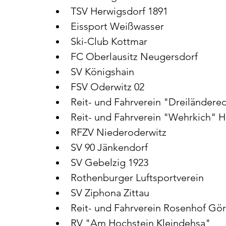
TSV Herwigsdorf 1891
Eissport Weißwasser
Ski-Club Kottmar
FC Oberlausitz Neugersdorf
SV Königshain
FSV Oderwitz 02
Reit- und Fahrverein "Dreiländere
Reit- und Fahrverein "Wehrkich" 
RFZV Niederoderwitz
SV 90 Jänkendorf
SV Gebelzig 1923
Rothenburger Luftsportverein
SV Ziphona Zittau
Reit- und Fahrverein Rosenhof Görl
RV "Am Hochstein Kleindehsa"